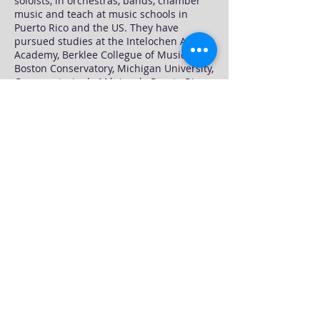
soloists, in orchestras, bands, chamber
music and teach at music schools in
Puerto Rico and the US. They have
pursued studies at the Intelochen Arts
Academy, Berklee Collegue of Music,
Boston Conservatory, Michigan University,
Conservatorio de Música de Puerto Rico
and Experiencia Sinfónica among others.
Her students have won prizes in national
and international competitions. Some
have pursued careers in composition and
musicolgy.
Contact/o
OnlineLessons